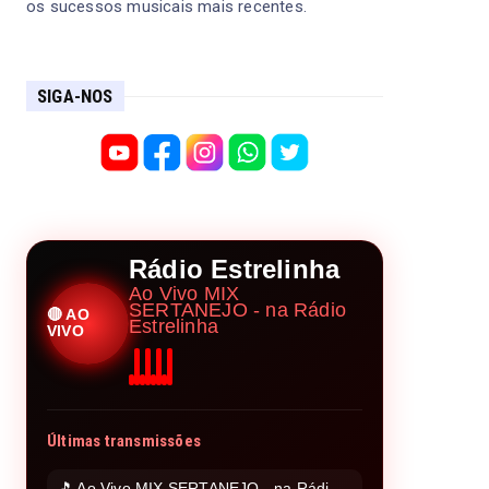
os sucessos musicais mais recentes.
SIGA-NOS
Rádio Estrelinha
Ao Vivo MIX
SERTANEJO - na Rádio
🔴 AO
Estrelinha
VIVO
Últimas transmissões
🎵 Ao Vivo MIX SERTANEJO - na Rádio Estrelinha