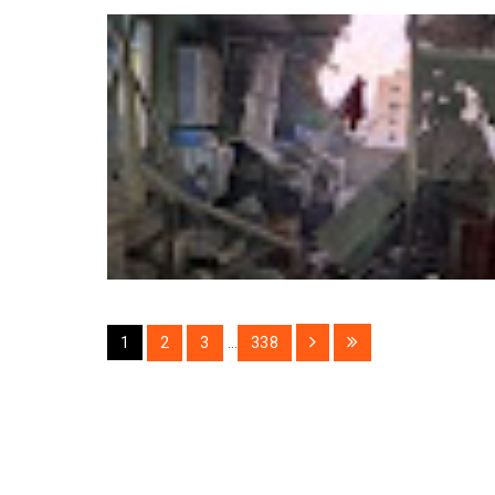
1
2
3
...
338