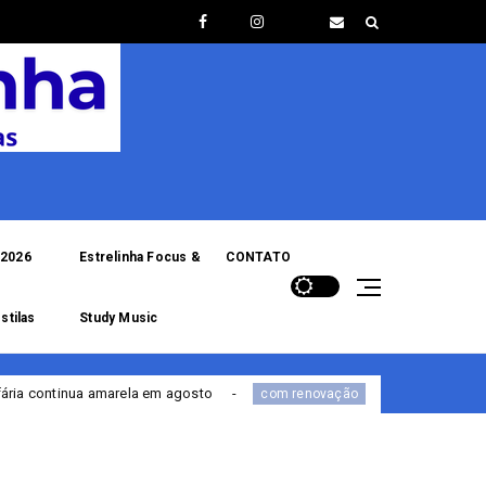
2026
Estrelinha Focus &
CONTATO
stilas
Study Music
em agosto
Portal de Serviços da PF estreia com r
com renovação