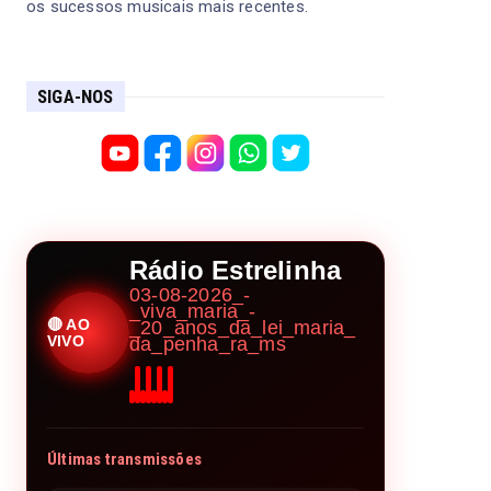
os sucessos musicais mais recentes.
SIGA-NOS
Rádio Estrelinha
03-08-2026_-
_viva_maria_-
🔴 AO
_20_anos_da_lei_maria_
VIVO
da_penha_ra_ms
Últimas transmissões