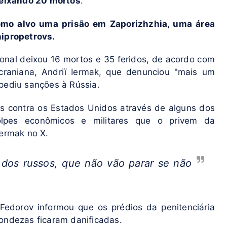
 deixando 20 mortos
.
omo alvo uma prisão em Zaporizhzhia, uma área
nipropetrovs.
ional deixou 16 mortos e 35 feridos, de acordo com
ucraniana, Andriï Iermak, que denunciou "mais um
pediu sanções à Rússia.
s contra os Estados Unidos através de alguns dos
golpes econômicos e militares que o privem da
Iermak no X.
 dos russos, que não vão parar se não
Fedorov informou que os prédios da penitenciária
dondezas ficaram danificadas.