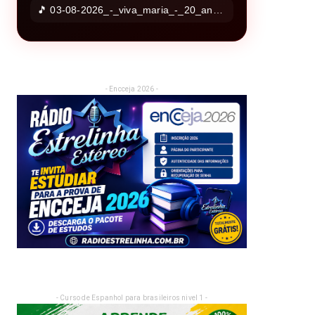
🎵 03-08-2026_-_viva_maria_-_20_anos_da_lei_maria_da_penha_ra_ms
- Encceja 2026 -
- Curso de Espanhol para brasileiros nivel 1 -