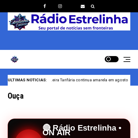
eira Tarifária continua amarela em agosto
ULTIMAS NOTICIAS:
Portal 
com renovação
Ouça
🔴 Rádio Estrelinha •
ON AIR