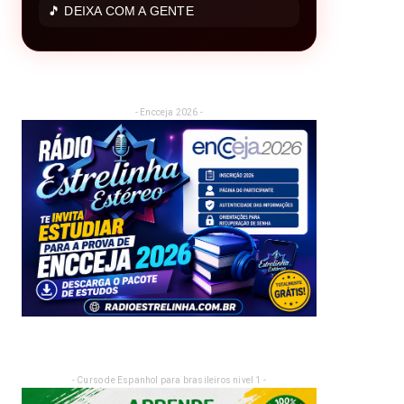
🎵 DEIXA COM A GENTE
- Encceja 2026 -
- Curso de Espanhol para brasileiros nivel 1 -