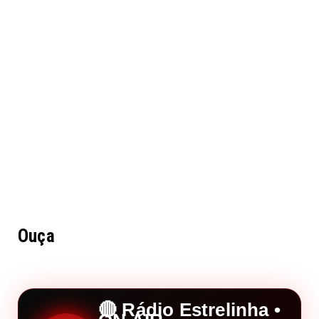
Ouça
🔴 Rádio Estrelinha •