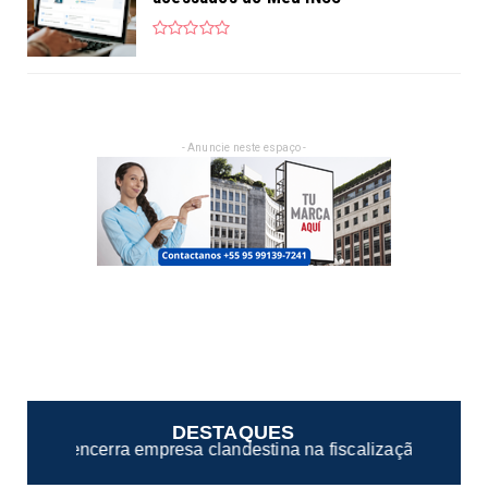
- Anuncie neste espaço -
DESTAQUES
estina na fiscalização de casas noturnas de Manaus/AM