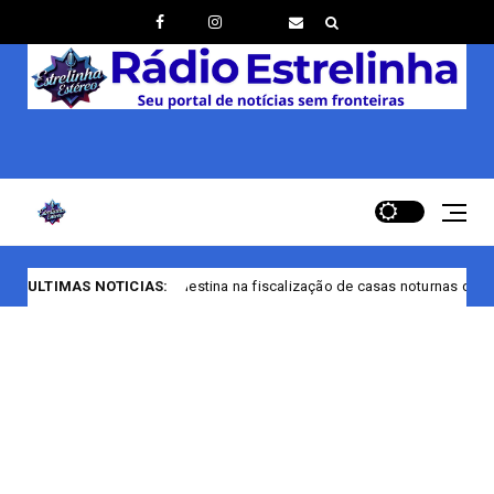
estina na fiscalização de casas noturnas de Manaus/AM
ULTIMAS NOTICIAS:
Bandeira Tar