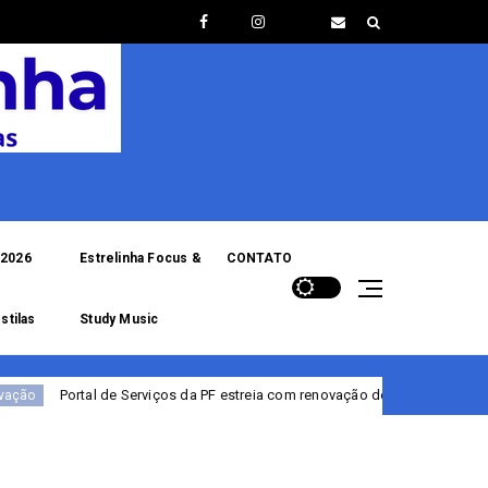
2026
Estrelinha Focus &
CONTATO
stilas
Study Music
viços da PF estreia com renovação de registro de armas para CACs
de