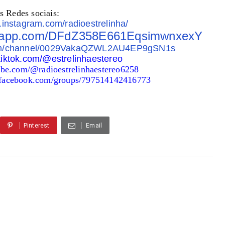
s Redes sociais:
.instagram.com/radioestrelinha/
atsapp.com/DFdZ358E661EqsimwnxexY
com/channel/0029VakaQZWL2AU4EP9gSN1s
tiktok.com/@estrelinhaestereo
ube.com/@radioestrelinhaestereo6258
.facebook.com/groups/797514142416773
Pinterest
Email