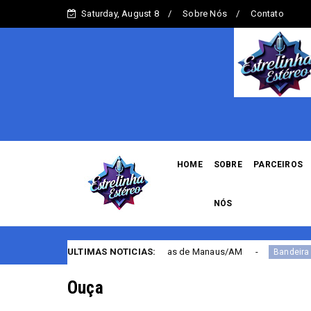
Saturday, August 8
Sobre Nós
Contato
HOME
SOBRE
PARCEIROS
NÓS
ão de casas noturnas de Manaus/AM
ULTIMAS NOTICIAS:
Bandeira Ta
Bandeira Tarifária
Ouça