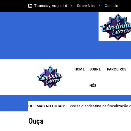
Thursday, August 6
Sobre Nós
Contato
HOME
SOBRE
PARCEIROS
NÓS
PF encerra empresa clandestina na fiscalização de casas noturnas de Man
ULTIMAS NOTICIAS:
Ouça