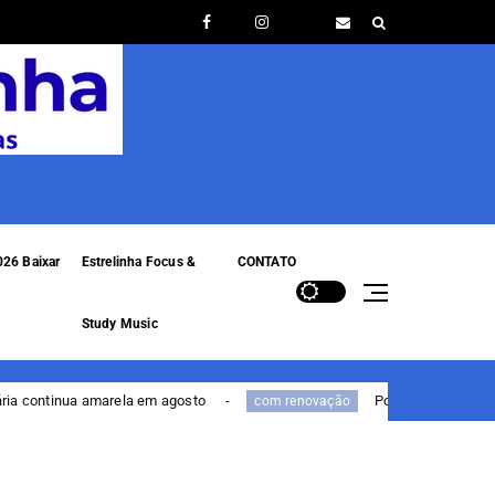
26 Baixar
Estrelinha Focus &
CONTATO
Study Music
osto
Portal de Serviços da PF estreia com renovaç
com renovação