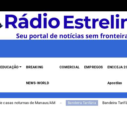
EDUCAÇÃO
BREAKING
COMERCIAL
EMPREGOS
ENCCEJA 20
NEWS-WORLD
Apostilas
aus/AM
Bandeira Tarifária continua amarela em ag
Bandeira Tarifária