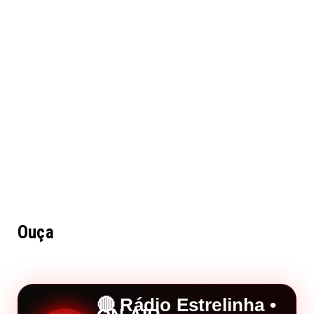
Ouça
🔴 Rádio Estrelinha •