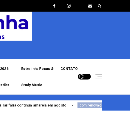
2026
Estrelinha Focus &
CONTATO
stilas
Study Music
arela em agosto
Portal de Serviços da PF estreia
com renovação