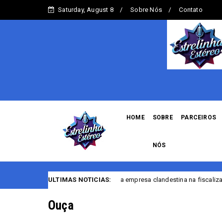
Saturday, August 8
Sobre Nós
Contato
HOME
SOBRE
PARCEIROS
NÓS
PF encerra empresa clandestina na fiscalização de casas noturn
ULTIMAS NOTICIAS:
stina
Ouça