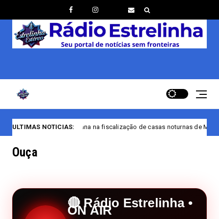
na na fiscalização de casas noturnas de Manaus/AM
ULTIMAS NOTICIAS:
Bandeira Tarifár
Ouça
🔴 Rádio Estrelinha •
ON AIR