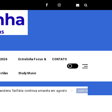
2026
Estrelinha Focus &
CONTATO
stilas
Study Music
tinua amarela em agosto
Portal de Serviços da PF
com renovação