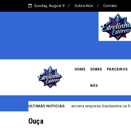
Sunday, August 9
Sobre Nós
Contato
HOME
SOBRE
PARCEIROS
NÓS
ULTIMAS NOTICIAS:
PF encerra empresa clandestina na fiscalização de casa
clandestina
Ouça