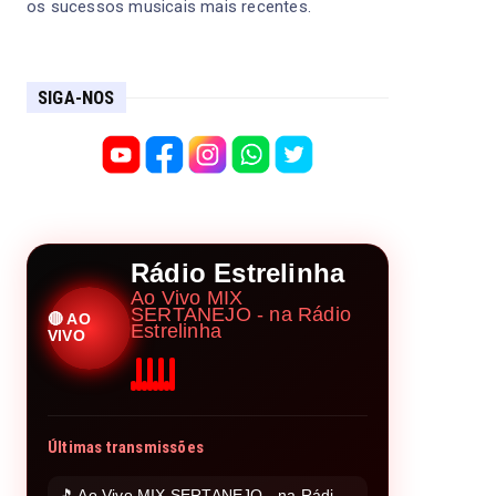
os sucessos musicais mais recentes.
SIGA-NOS
Rádio Estrelinha
Ao Vivo MIX
SERTANEJO - na Rádio
🔴 AO
Estrelinha
VIVO
Últimas transmissões
🎵 Ao Vivo MIX SERTANEJO - na Rádio Estrelinha