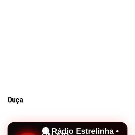
Ouça
🔴 Rádio Estrelinha •