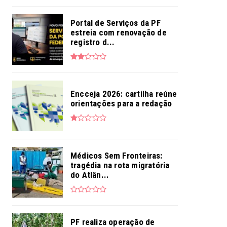
Portal de Serviços da PF
estreia com renovação de
registro d...
Encceja 2026: cartilha reúne
orientações para a redação
Médicos Sem Fronteiras:
tragédia na rota migratória
do Atlân...
PF realiza operação de