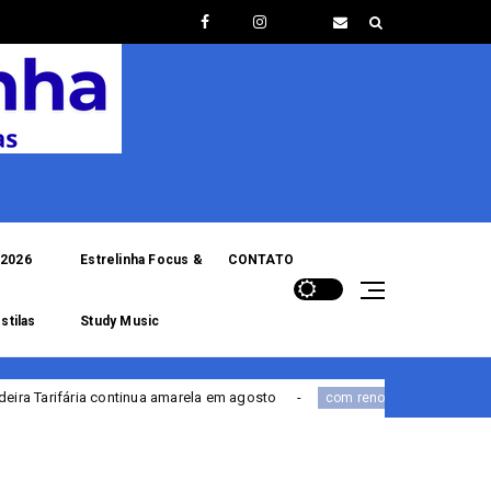
2026
Estrelinha Focus &
CONTATO
stilas
Study Music
ua amarela em agosto
Portal de Serviços da PF est
com renovação