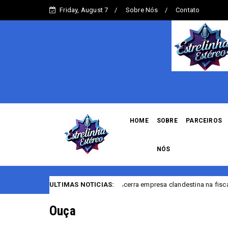
Friday, August 7
Sobre Nós
Contato
HOME
SOBRE
PARCEIROS
NÓS
PF encerra empresa clandestina na fiscalização de casas no
ULTIMAS NOTICIAS:
andestina
Ouça