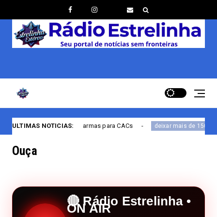
tro de armas para CACs
ULTIMAS NOTICIAS:
Médicos Sem Fro
deixar mais de 150 mortos
Ouça
🔴 Rádio Estrelinha •
ON AIR