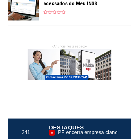
acessados do Meu INSS
- Anuncie neste espaço -
DESTAQUES
PF encerra empresa clandestina na fiscalização de c
●