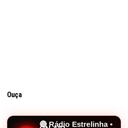
Ouça
🔴 Rádio Estrelinha •