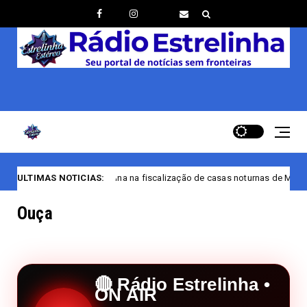
stina na fiscalização de casas noturnas de Manaus/AM
ULTIMAS NOTICIAS:
Bandeira Tari
Ouça
🔴 Rádio Estrelinha •
ON AIR