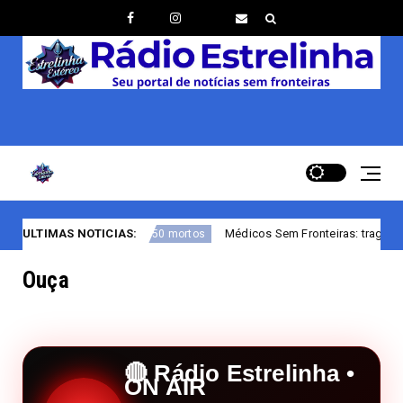
ULTIMAS NOTICIAS:
Médicos Sem Fronteiras: tragédia na rota migratória do A
de 150 mortos
Ouça
🔴 Rádio Estrelinha •
ON AIR