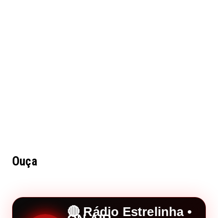
Ouça
🔴 Rádio Estrelinha •