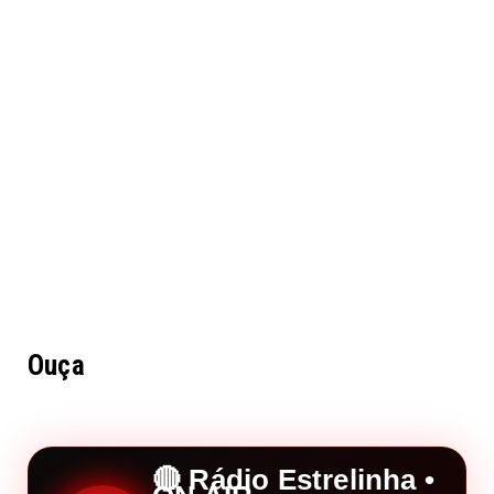
Ouça
🔴 Rádio Estrelinha •