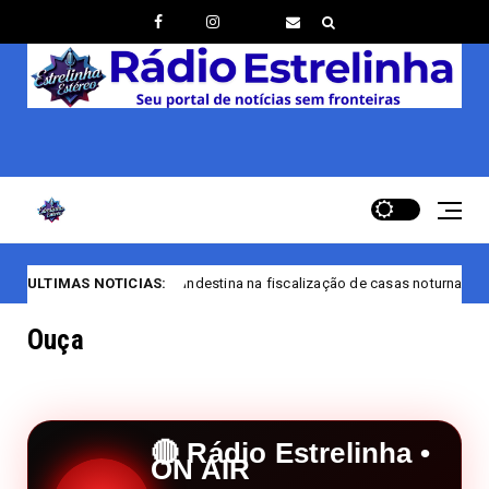
clandestina na fiscalização de casas noturnas de Manaus/AM
ULTIMAS NOTICIAS:
Bandei
Ouça
🔴 Rádio Estrelinha •
ON AIR