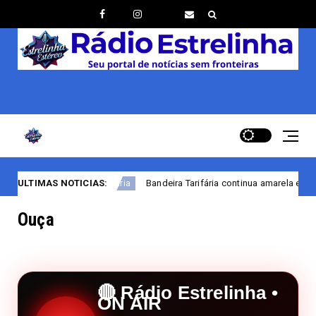
ULTIMAS NOTICIAS:
Bandeira Tarifária continua amarela em agosto
Tarifária
com ren
Ouça
🔴 Rádio Estrelinha •
ON AIR